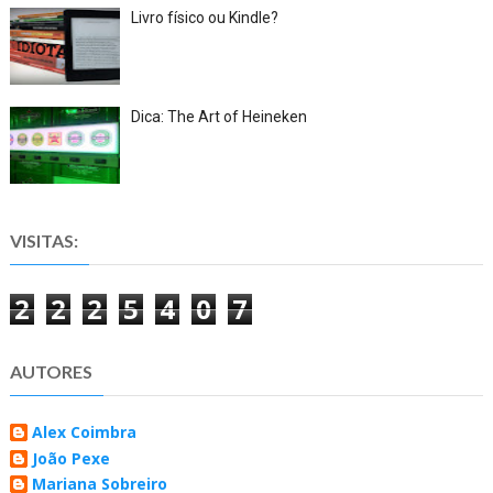
Livro físico ou Kindle?
Dica: The Art of Heineken
VISITAS:
2
2
2
5
4
0
7
AUTORES
Alex Coimbra
João Pexe
Mariana Sobreiro