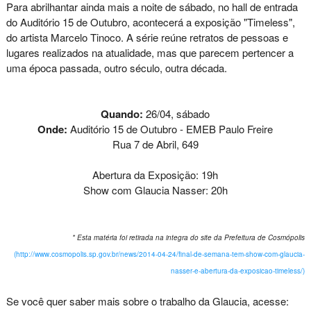
Para abrilhantar ainda mais a noite de sábado, no hall de entrada
do Auditório 15 de Outubro, acontecerá a exposição "Timeless",
do artista Marcelo Tinoco. A série reúne retratos de pessoas e
lugares realizados na atualidade, mas que parecem pertencer a
uma época passada, outro século, outra década.
Quando:
26/04, sábado
Onde:
Auditório 15 de Outubro - EMEB Paulo Freire
Rua 7 de Abril, 649
Abertura da Exposição: 19h
Show com Glaucia Nasser: 20h
* Esta matéria foi retirada na integra do site da Prefeitura de Cosmópolis
(http://www.cosmopolis.sp.gov.br/news/2014-04-24/final-de-semana-tem-show-com-glaucia-
nasser-e-abertura-da-exposicao-timeless/)
Se você quer saber mais sobre o trabalho da Glaucia, acesse
: