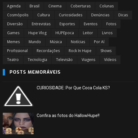
Agenda
Brasil
Cinema
Coberturas
Colunas
Cosmópolis
Cultura
Curiosidades
Denúncias
Dicas
Diversão
Entrevistas
Esportes
Eventos
Fotos
Games
Hupe Vlog
HUPEpoca
Leitor
Livros
Memes
Mundo
Música
Notícias
Por Aí
Profissional
Recordações
Rock In Hupe
Shows
Teatro
Tecnologia
Televisão
Viagens
Vídeos
POSTS MEMORÁVEIS
CURIOSIDADE: Por Que Coca Cola KS?
Confira as fotos do HallowHupe!!