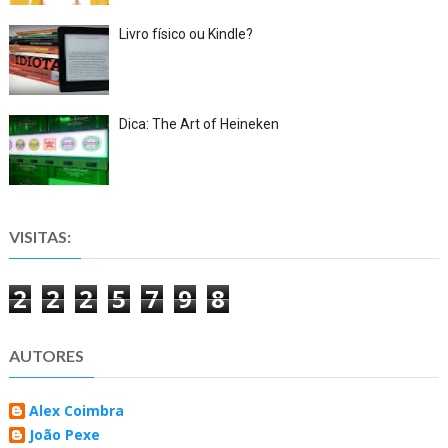
Livro físico ou Kindle?
Dica: The Art of Heineken
VISITAS:
2
2
2
5
7
9
8
AUTORES
Alex Coimbra
João Pexe