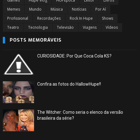
Games
Hupe Vlog
HUPEpoca
Leitor
Livros
Memes
Mundo
Música
Notícias
Por Aí
Profissional
Recordações
Rock In Hupe
Shows
Teatro
Tecnologia
Televisão
Viagens
Vídeos
POSTS MEMORÁVEIS
CURIOSIDADE: Por Que Coca Cola KS?
Confira as fotos do HallowHupe!!
The Witcher: Como seria o elenco da versão
brasileira da série?