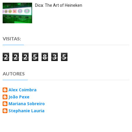
Dica: The Art of Heineken
VISITAS:
2
2
2
5
8
3
5
AUTORES
Alex Coimbra
João Pexe
Mariana Sobreiro
Stephanie Lauria