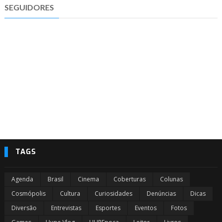
SEGUIDORES
TAGS
Agenda
Brasil
Cinema
Coberturas
Colunas
Cosmópolis
Cultura
Curiosidades
Denúncias
Dicas
Diversão
Entrevistas
Esportes
Eventos
Fotos