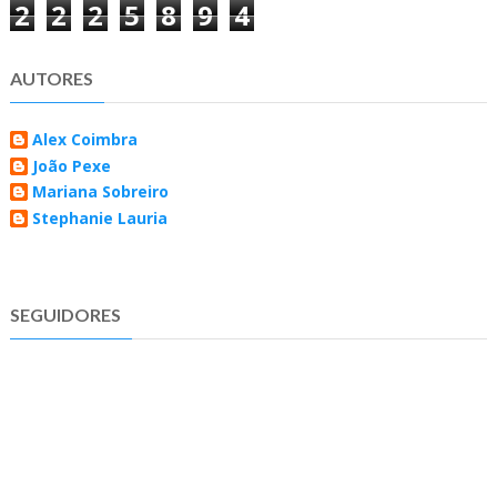
2
2
2
5
8
9
4
AUTORES
Alex Coimbra
João Pexe
Mariana Sobreiro
Stephanie Lauria
SEGUIDORES