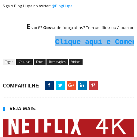
Siga o Blog Hupe no twitter:
@BlogHupe
E
você?
Gosta
de fotografias? Tem um flickr ou álbum onl
Clique aqui e Comen
Tags :
Colunas
Fotos
Recordações
Vídeos
COMPARTILHE:
VEJA MAIS: