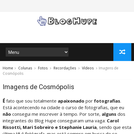
Home
Colunas
Fotos
Recordações
Vídeos
Imagens de
Cosmópolis
Imagens de Cosmópolis
É
fato que sou totalmente
apaixonado
por
fotografias
.
Está acontecendo na cidade o curso de fotografias, que eu
não
consegui me inscrever à tempo. Por sorte,
alguns
dos
integrantes do Blog Hupe conseguiram uma vaga:
Carol
Rissotti, Mari Sobreiro e Stephanie Lauria
, sendo que esta
última
já
é fotógrafa, mas está sempre em busca de se