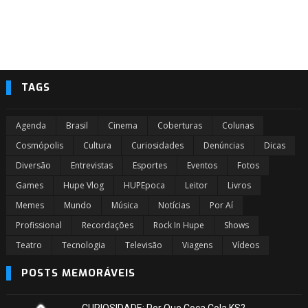
TAGS
Agenda
Brasil
Cinema
Coberturas
Colunas
Cosmópolis
Cultura
Curiosidades
Denúncias
Dicas
Diversão
Entrevistas
Esportes
Eventos
Fotos
Games
Hupe Vlog
HUPEpoca
Leitor
Livros
Memes
Mundo
Música
Notícias
Por Aí
Profissional
Recordações
Rock In Hupe
Shows
Teatro
Tecnologia
Televisão
Viagens
Vídeos
POSTS MEMORÁVEIS