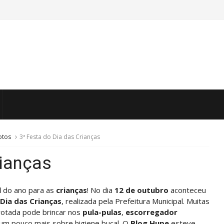
otos
3ª Festa do Dia das Crianças
rianças
l
do ano para as
crianças
! No dia
12 de outubro
aconteceu
Dia das Crianças
, realizada pela Prefeitura Municipal. Muitas
rotada pode brincar nos
pula-pulas
,
escorregador
um pouco mais sobre higiene bucal. O
Blog Hupe
esteve