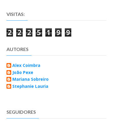
VISITAS:
2
2
2
5
1
9
9
AUTORES
Alex Coimbra
João Pexe
Mariana Sobreiro
Stephanie Lauria
SEGUIDORES