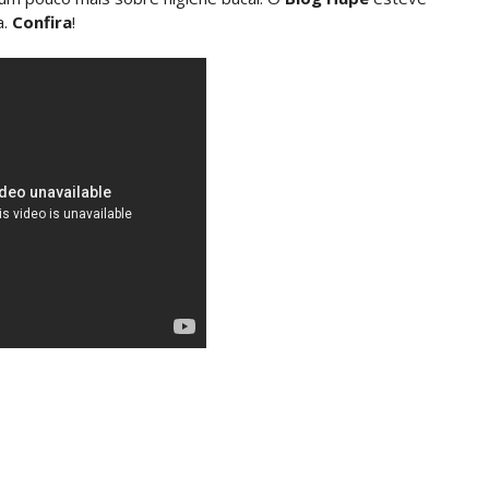
a.
Confira
!