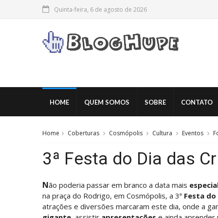
Quinta-feira, 6 de agosto de 2026
HOME
QUEM SOMOS
SOBRE
CONTATO
Home
Coberturas
Cosmópolis
Cultura
Eventos
F
3ª Festa do Dia das C
N
ão poderia passar em branco a data mais
especia
na praça do Rodrigo, em Cosmópolis, a 3ª
Festa do 
atrações e diversões marcaram este dia, onde a ga
gigante
, assistir
apresentações
e ainda aprender 