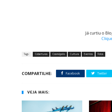
Já curtiu o B
Cliqu
Tags :
Coberturas
Cosmópolis
Cultura
Eventos
Fotos
COMPARTILHE:
Facebook
Twitter
VEJA MAIS: