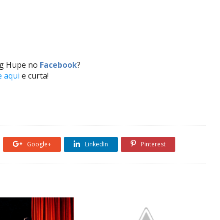
log Hupe no
Facebook
?
e aqui
e curta!
Google+
LinkedIn
Pinterest