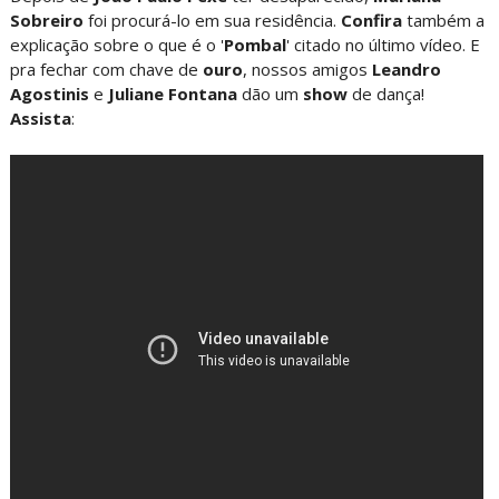
Sobreiro
foi procurá-lo em sua residência.
Confira
também a
explicação sobre o que é o '
Pombal
' citado no último vídeo. E
pra fechar com chave de
ouro
, nossos amigos
Leandro
Agostinis
e
Juliane Fontana
dão um
show
de dança!
Assista
: