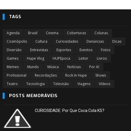
TAGS
Agenda
Brasil
Cinema
Coberturas
Colunas
Cosmópolis
Cultura
Curiosidades
Denúncias
Dicas
Diversão
Entrevistas
Esportes
Eventos
Fotos
Games
Hupe Vlog
HUPEpoca
Leitor
Livros
Memes
Mundo
Música
Notícias
Por Aí
Profissional
Recordações
Rock In Hupe
Shows
Teatro
Tecnologia
Televisão
Viagens
Vídeos
POSTS MEMORÁVEIS
CURIOSIDADE: Por Que Coca Cola KS?