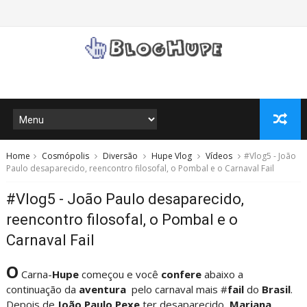
Home
Cosmópolis
Diversão
Hupe Vlog
Vídeos
#Vlog5 - João
Paulo desaparecido, reencontro filosofal, o Pombal e o Carnaval Fail
#Vlog5 - João Paulo desaparecido,
reencontro filosofal, o Pombal e o
Carnaval Fail
O
Carna-
Hupe
começou e você
confere
abaixo a
continuação da
aventura
pelo carnaval mais #
fail
do
Brasil
.
Depois de
João Paulo Pexe
ter desaparecido,
Mariana