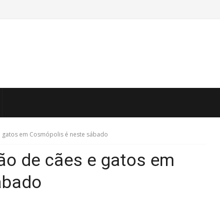
 gatos em Cosmópolis é neste sábado
o de cães e gatos em
ábado