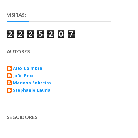
VISITAS:
2
2
2
5
2
0
7
AUTORES
Alex Coimbra
João Pexe
Mariana Sobreiro
Stephanie Lauria
SEGUIDORES