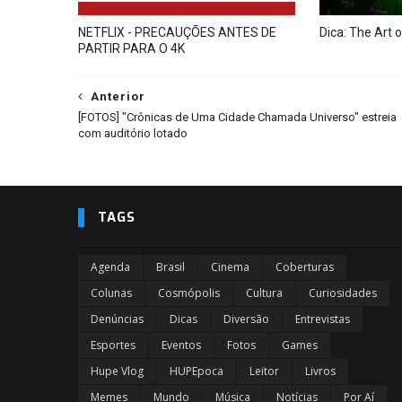
NETFLIX - PRECAUÇÕES ANTES DE
Dica: The Art 
PARTIR PARA O 4K
Anterior
[FOTOS] "Crônicas de Uma Cidade Chamada Universo" estreia
com auditório lotado
TAGS
Agenda
Brasil
Cinema
Coberturas
Colunas
Cosmópolis
Cultura
Curiosidades
Denúncias
Dicas
Diversão
Entrevistas
Esportes
Eventos
Fotos
Games
Hupe Vlog
HUPEpoca
Leitor
Livros
Memes
Mundo
Música
Notícias
Por Aí