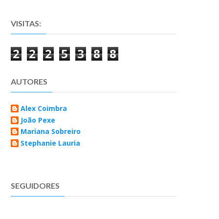
VISITAS:
2
2
2
5
3
8
8
AUTORES
Alex Coimbra
João Pexe
Mariana Sobreiro
Stephanie Lauria
SEGUIDORES