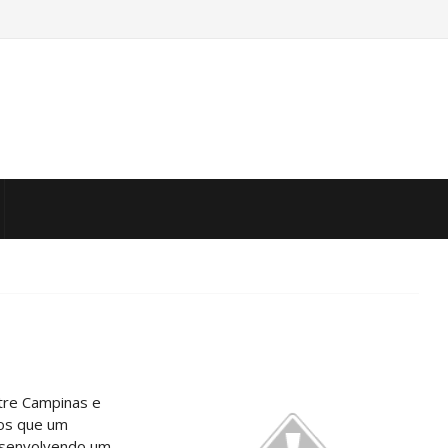
tre Campinas e
mos que um
senvolvendo um