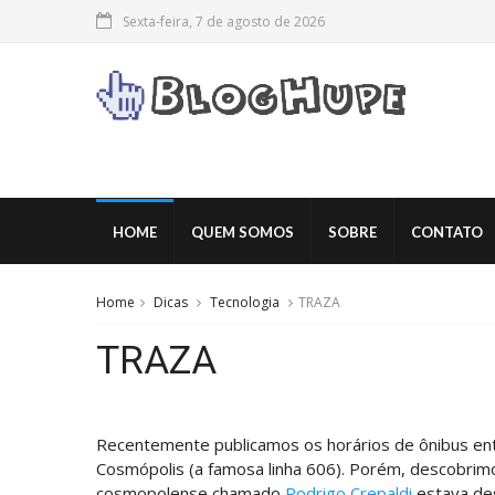
Sexta-feira, 7 de agosto de 2026
HOME
QUEM SOMOS
SOBRE
CONTATO
Home
Dicas
Tecnologia
TRAZA
TRAZA
Recentemente publicamos os horários de ônibus en
Cosmópolis (a famosa linha 606). Porém, descobri
cosmopolense chamado
Rodrigo Crepaldi
estava de