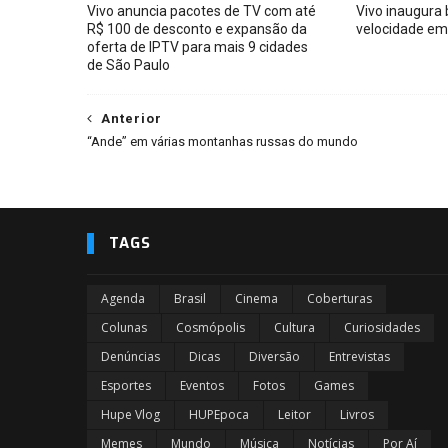
Vivo anuncia pacotes de TV com até
Vivo inaugura 
R$ 100 de desconto e expansão da
velocidade em
oferta de IPTV para mais 9 cidades
de São Paulo
Anterior
“Ande” em várias montanhas russas do mundo
TAGS
Agenda
Brasil
Cinema
Coberturas
Colunas
Cosmópolis
Cultura
Curiosidades
Denúncias
Dicas
Diversão
Entrevistas
Esportes
Eventos
Fotos
Games
Hupe Vlog
HUPEpoca
Leitor
Livros
Memes
Mundo
Música
Notícias
Por Aí