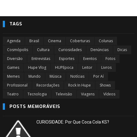
TAGS
Agenda
Brasil
Cinema
Coberturas
Colunas
Cosmópolis
Cultura
Curiosidades
Denúncias
Dicas
Diversão
Entrevistas
Esportes
Eventos
Fotos
Games
Hupe Vlog
HUPEpoca
Leitor
Livros
Memes
Mundo
Música
Notícias
Por Aí
Profissional
Recordações
Rock In Hupe
Shows
Teatro
Tecnologia
Televisão
Viagens
Vídeos
POSTS MEMORÁVEIS
CURIOSIDADE: Por Que Coca Cola KS?