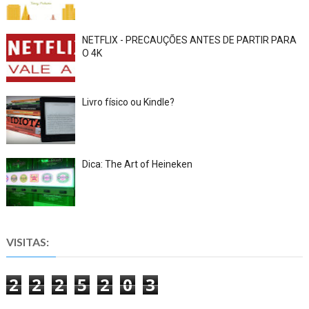
NETFLIX - PRECAUÇÕES ANTES DE PARTIR PARA
O 4K
Livro físico ou Kindle?
Dica: The Art of Heineken
VISITAS:
2
2
2
5
2
0
3