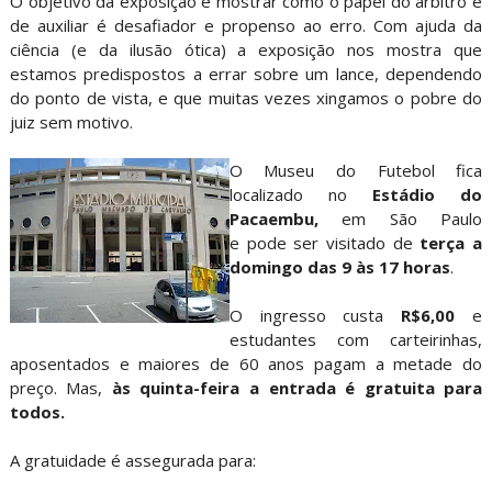
O objetivo da exposição é mostrar como o papel do árbitro e
de auxiliar é desafiador e propenso ao erro. Com ajuda da
ciência (e da ilusão ótica) a exposição nos mostra que
estamos predispostos a errar sobre um lance, dependendo
do ponto de vista, e que muitas vezes xingamos o pobre do
juiz sem motivo.
O Museu do Futebol fica
localizado no
Estádio do
Pacaembu,
em São Paulo
e pode ser visitado de
terça a
domingo das 9 às 17 horas
.
O ingresso custa
R$6,00
e
estudantes com carteirinhas,
aposentados e maiores de 60 anos pagam a metade do
preço. Mas,
às quinta-feira a entrada é gratuita para
todos.
A gratuidade é assegurada para: