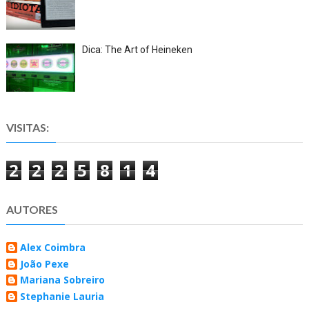
Dica: The Art of Heineken
VISITAS:
2
2
2
5
8
1
4
AUTORES
Alex Coimbra
João Pexe
Mariana Sobreiro
Stephanie Lauria