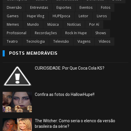
Diversão
Entrevistas
Esportes
Eventos
Fotos
Games
Hupe Vlog
HUPEpoca
Leitor
Livros
Memes
Mundo
Música
Notícias
Por Aí
Profissional
Recordações
Rock In Hupe
Shows
Teatro
Tecnologia
Televisão
Viagens
Vídeos
POSTS MEMORÁVEIS
CURIOSIDADE: Por Que Coca Cola KS?
Confira as fotos do HallowHupe!!
The Witcher: Como seria o elenco da versão
brasileira da série?