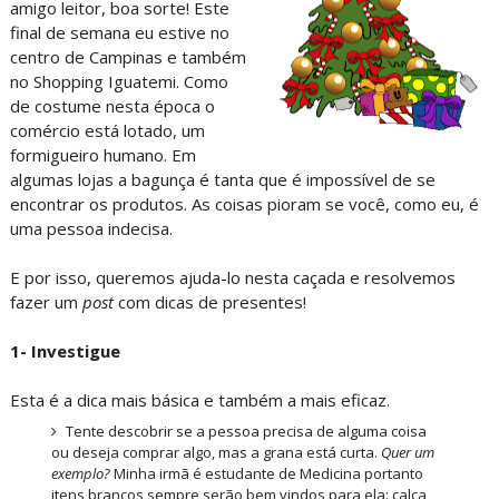
amigo leitor, boa sorte! Este
final de semana eu estive no
centro de Campinas e também
no Shopping Iguatemi. Como
de costume nesta época o
comércio está lotado, um
formigueiro humano. Em
algumas lojas a bagunça é tanta que é impossível de se
encontrar os produtos. As coisas pioram se você, como eu, é
uma pessoa indecisa.
E por isso, queremos ajuda-lo nesta caçada e resolvemos
fazer um
post
com dicas de presentes!
1- Investigue
Esta é a dica mais básica e também a mais eficaz.
Tente descobrir se a pessoa precisa de alguma coisa
ou deseja comprar algo, mas a grana está curta.
Quer um
exemplo?
Minha irmã é estudante de Medicina portanto
itens brancos sempre serão bem vindos para ela: calça,