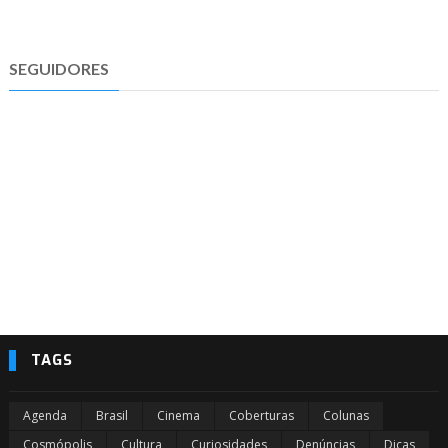
SEGUIDORES
TAGS
Agenda
Brasil
Cinema
Coberturas
Colunas
Cosmópolis
Cultura
Curiosidades
Denúncias
Dicas