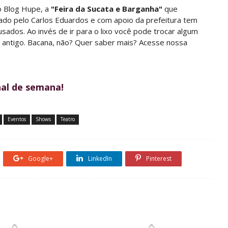
o Blog Hupe, a
"Feira da Sucata e Barganha"
que
zado pelo Carlos Eduardos e com apoio da prefeitura tem
usados. Ao invés de ir para o lixo você pode trocar algum
o antigo. Bacana, não? Quer saber mais? Acesse nossa
nal de semana!
Eventos
Shows
Teatro
Google+
LinkedIn
Pinterest