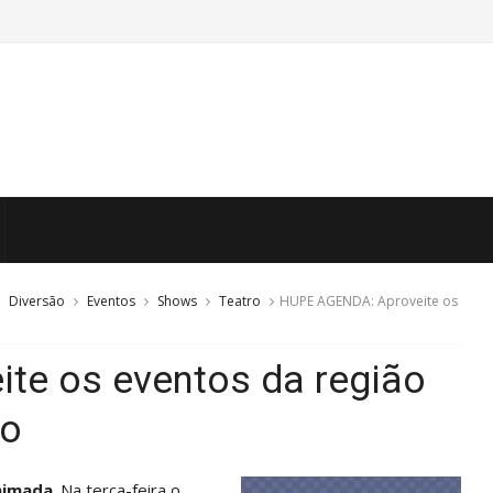
Diversão
Eventos
Shows
Teatro
HUPE AGENDA: Aproveite os
te os eventos da região
ro
nimada
. Na terça-feira o