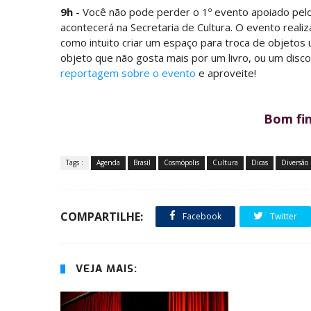
9h
- Você não pode perder o 1º evento apoiado pel
acontecerá na Secretaria de Cultura. O evento reali
como intuito criar um espaço para troca de objetos 
objeto que não gosta mais por um livro, ou um disc
reportagem sobre o evento
e aproveite!
Bom fi
Tags :
Agenda
Brasil
Cosmópolis
Cultura
Dicas
Diversão
COMPARTILHE:
Facebook
Twitter
VEJA MAIS: