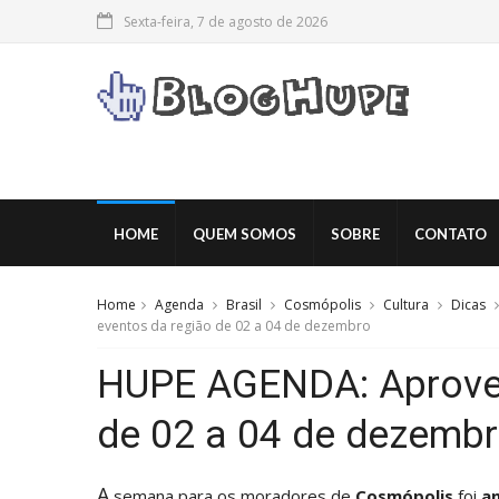
Sexta-feira, 7 de agosto de 2026
HOME
QUEM SOMOS
SOBRE
CONTATO
Home
Agenda
Brasil
Cosmópolis
Cultura
Dicas
eventos da região de 02 a 04 de dezembro
HUPE AGENDA: Aprovei
de 02 a 04 de dezemb
A
semana para os moradores de
Cosmópolis
foi
a