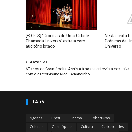
[FOTOS] "Crônicas de Uma Cidade
Nesta sexta te
Chamada Universo" estreia com
Crônicas de 
auditório lotado
Universo
Anterior
67 anos de Cosmópolis: Assista à nossa entrevista exclusiva
com o cantor evangélico Fernandinho
TAGS
Agenda
Brasil
Cinema
Coberturas
Colunas
Cosmópolis
Cultura
Curiosidades