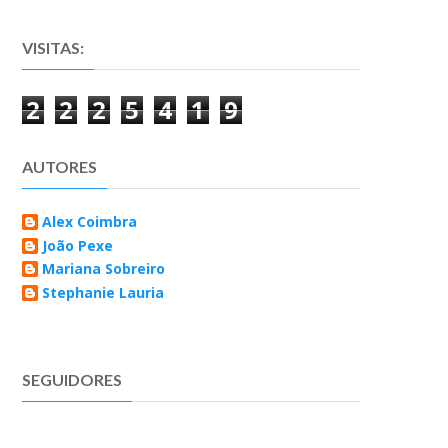
VISITAS:
2
2
2
5
4
1
9
AUTORES
Alex Coimbra
João Pexe
Mariana Sobreiro
Stephanie Lauria
SEGUIDORES